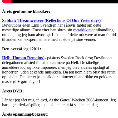
Årets genfundne klassiker:
Sabbat: 'Dreamweaver (Reflections Of Our Yesterdays)'
-
Devilutions egen Emil Svendsen har i årevis fablet om dette
mesterlige album. Først efter han skrev sin
metaldiktator
afhandling
om det, tog jeg ham alvorligt. Lektien af dette må være at man fra tid
til anden kan eksperimentere med at stole på sine venner.
Den overså jeg i 2011:
Hell: 'Human Remains'
- på årets Sweden Rock drog Devilution
delegationen af sted for at se nærmere på Hell. De tåbelige
anmeldere lod sig ikke imponere, men jeg blev aldeles opslugt af
koncerten, uden at kende musikken. Da jeg kom hjem blev der rettet
op på det. Det her er jo musik der animerer til at drikke en pokkers
masse øl + gøre fagter!
Årets DVD:
I år har jeg fået mig en dvd, At the Gates’ Wacken 2008-koncert. Jeg
har ingen dvd-afspiller, men planen er at få set den en dag.
Årets opsamling/bokssæt: