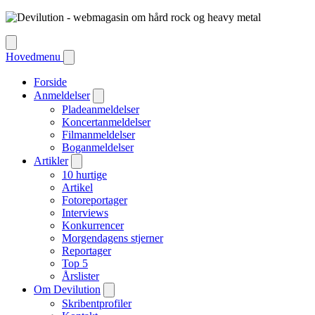
Hovedmenu
Forside
Anmeldelser
Pladeanmeldelser
Koncertanmeldelser
Filmanmeldelser
Boganmeldelser
Artikler
10 hurtige
Artikel
Fotoreportager
Interviews
Konkurrencer
Morgendagens stjerner
Reportager
Top 5
Årslister
Om Devilution
Skribentprofiler