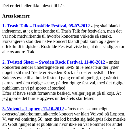
Det er det heller ikke blevet til i år.
Årets koncert:
1. Trash Talk – Roskilde Festival, 05-07-2012
-
jeg skal blankt
indrømme, at jeg intet kendte til Trash Talk før festivalen, men det
var nok medvirkende til hvorfor koncerten virkede så stærkt.
Forsangeren stod den halve koncert blandt publikum og agerede
effektfuldt indpisker. Roskilde Festival viste her, at den stadig er for
alle os andre. Tak.
2. Twisted Sister – Sweden Rock Festival, 11-06-2012
- under
koncerten sender undertegnede en SMS til le redacteur der lyder
noget i stil med ”dette er Sweden Rock når det er bedst!”. Dee
Sniders evne til at holde festen i gang er uforligneligt, og når det
parres med den rigtige scene, på den rigtige festival, med det rigtige
publikum er vi på sporet af storhed.
Efter af have sendt førnævnte besked, vælger jeg at gå til køjs. At
jeg gjorde det burde opgives under årets skuffelser.
3. Voivod – Loppen, 11-10-2012
- årets mest skammeligt
oversete/underkommunikerede koncert var klart Voivod på Loppen.
Vi var vel omkring 50, men det lod bandet sig heldigvis ikke mærke
af. Godt hjulpet af et publikum hvor ikke en var kommet for andet