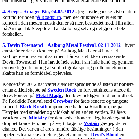
end musikken gav Voivod en af årets aller-aller-bedste koncerter.
4. Sleep – Amager Bio, 04-05-2012
- jeg havde ganske vist set dem
kort tid forinden
på Roadburn
, men der druknede en ellers fin
koncert i den megen musik den er så nært beslægtet med. Hin aften
på Amager fik Sleep lov til at stå for sig selv og det gjorde hele
forskellen.
5. Devin Townsend – Aalborg Metal Festival, 02-11-2012
- hvert
eneste år er der en koncert på Aalborg Metal der skinner lidt
kraftigere end resten til sammen. I år var det ikke overraskende
Devin Townsend. Han havde hele salen i sin hule hånd og gennem
en overlegen blanding af sublimt guitarspil og pruttepudehumor
skabte han en formidabel oplevelse.
Koncertåret 2012 har været sjældent sprudlende så listen af boblere
er lang.
Hell
skabte på
Sweden Rock
en forventningens glæde til
deres koncert på
Metal Magic
, den blev heldigvis fuldt ud indfriet.
På Roskilde Festival stod
Crowbar
for årets seneste og tungeste
koncert.
Black Breath
imponerede både på Roadburn, og på
Templet med smadder og vildskab af en anden verden. På årets
Wacken stod
Ministry
for den bedste koncert. Jeg havde egentlig
droppet koncerten, men på vej tilbage fra
Watain
gav jeg det en
chance. Det var en af årets mindre tåbelige beslutninger. I den
ligeledes teatralske afdeling gav et amputeret
Devil's Blood
en