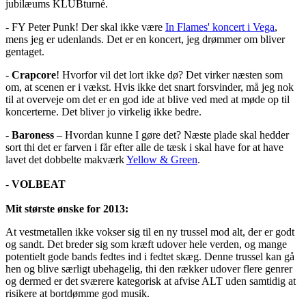
jubilæums KLUBturné.
- FY Peter Punk! Der skal ikke være
In Flames' koncert i Vega
,
mens jeg er udenlands. Det er en koncert, jeg drømmer om bliver
gentaget.
-
Crapcore
! Hvorfor vil det lort ikke dø? Det virker næsten som
om, at scenen er i vækst. Hvis ikke det snart forsvinder, må jeg nok
til at overveje om det er en god ide at blive ved med at møde op til
koncerterne. Det bliver jo virkelig ikke bedre.
-
Baroness
– Hvordan kunne I gøre det? Næste plade skal hedder
sort thi det er farven i får efter alle de tæsk i skal have for at have
lavet det dobbelte makværk
Yellow & Green
.
-
VOLBEAT
Mit største ønske for 2013:
At vestmetallen ikke vokser sig til en ny trussel mod alt, der er godt
og sandt. Det breder sig som kræft udover hele verden, og mange
potentielt gode bands fedtes ind i fedtet skæg. Denne trussel kan gå
hen og blive særligt ubehagelig, thi den rækker udover flere genrer
og dermed er det sværere kategorisk at afvise ALT uden samtidig at
risikere at bortdømme god musik.