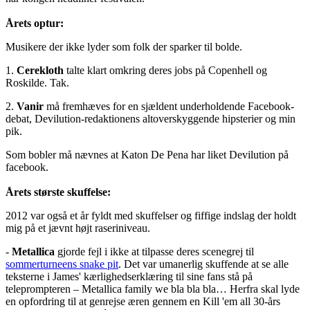
Årets optur:
Musikere der ikke lyder som folk der sparker til bolde.
1.
Cerekloth
talte klart omkring deres jobs på Copenhell og
Roskilde. Tak.
2.
Vanir
må fremhæves for en sjældent underholdende Facebook-
debat, Devilution-redaktionens altoverskyggende hipsterier og min
pik.
Som bobler må nævnes at Katon De Pena har liket Devilution på
facebook.
Årets største skuffelse:
2012 var også et år fyldt med skuffelser og fiffige indslag der holdt
mig på et jævnt højt raseriniveau.
-
Metallica
gjorde fejl i ikke at tilpasse deres scenegrej til
sommerturneens snake pit
. Det var umanerlig skuffende at se alle
teksterne i James' kærlighedserklæring til sine fans stå på
teleprompteren – Metallica family we bla bla bla… Herfra skal lyde
en opfordring til at genrejse æren gennem en Kill 'em all 30-års