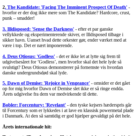
2
. The Kandidate: 'Facing The Imminent Prospect Of Death'
-
hvorfor er der dog ikke mere som The Kandidate? Hardcore, crust,
punk – smadder!
3. Illdisposed: 'Sense the Darkness'
- efter et par ganske
vellykkede og eksperimenterende skiver, er Illdisposed tilbage i
sikker havn. Uanset hvad dette orkester gør, ender værket med at
være i top. Det er nært imponerende.
4. Deus Otiosus: 'Godless'
- det er ikke let at lytte sig frem til
udgivelsesåret for ’Godless’, men hvorfor skal det hele lyde så
svulstigt? Deus Otiosus demonstrerer på fornemste vis hvordan
danske undergrundsdød skal lyde.
5. Dawn of Demise: 'Rejoice in Vengeance'
- omsider er det gået
op for mig hvorfor Dawn of Demise slet ikke er så ringe endda.
Årets udgivelse fra dem var medvirkende til dette.
Bobler: Forcentury: 'Revelant'
- den tyske kejsers hæderspris går
til Forcentury som er lykkedes i at lave en klassisk powermetal plade
i Danmark. At den så samtidig er god hjælper gevaldigt på det hele.
Årets internationale hit: