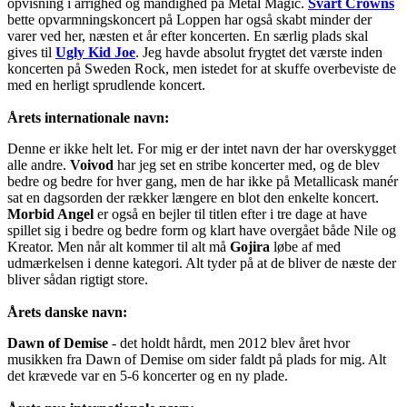
opvisning i arrighed og mandighed på Metal Magic.
Svart Crowns
bette opvarmningskoncert på Loppen har også skabt minder der
varer ved her, næsten et år efter koncerten. En særlig plads skal
gives til
Ugly Kid Joe
. Jeg havde absolut frygtet det værste inden
koncerten på Sweden Rock, men istedet for at skuffe overbeviste de
med en herligt sprudlende koncert.
Årets internationale navn:
Denne er ikke helt let. For mig er der intet navn der har overskygget
alle andre.
Voivod
har jeg set en stribe koncerter med, og de blev
bedre og bedre for hver gang, men de har ikke på Metallicask manér
sat en dagsorden der rækker længere en blot den enkelte koncert.
Morbid Angel
er også en bejler til titlen efter i tre dage at have
spillet sig i bedre og bedre form og klart have overgået både Nile og
Kreator. Men når alt kommer til alt må
Gojira
løbe af med
udmærkelsen i denne kategori. Alt tyder på at de bliver de næste der
bliver sådan rigtigt store.
Årets danske navn:
Dawn of Demise
- det holdt hårdt, men 2012 blev året hvor
musikken fra Dawn of Demise om sider faldt på plads for mig. Alt
det krævede var en 5-6 koncerter og en ny plade.