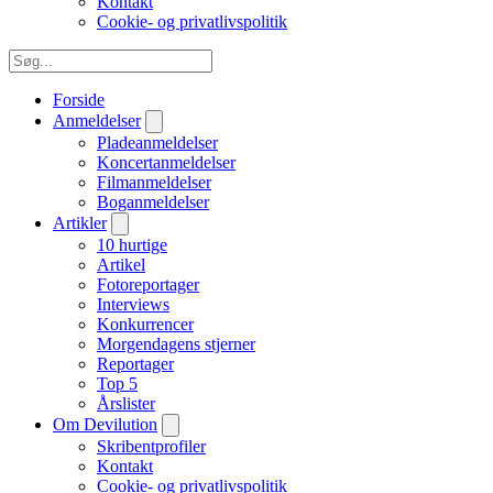
Kontakt
Cookie- og privatlivspolitik
Forside
Anmeldelser
Pladeanmeldelser
Koncertanmeldelser
Filmanmeldelser
Boganmeldelser
Artikler
10 hurtige
Artikel
Fotoreportager
Interviews
Konkurrencer
Morgendagens stjerner
Reportager
Top 5
Årslister
Om Devilution
Skribentprofiler
Kontakt
Cookie- og privatlivspolitik