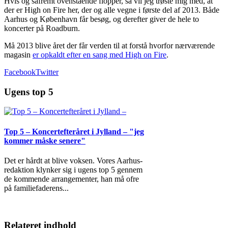
Hvis og såfremt ovenstående flopper, så vil jeg trøste mig med, at
der er High on Fire her, der og alle vegne i første del af 2013. Både
Aarhus og København får besøg, og derefter giver de hele to
koncerter på Roadburn.
Må 2013 blive året der får verden til at forstå hvorfor nærværende
magasin
er opkaldt efter en sang med High on Fire
.
Facebook
Twitter
Ugens top 5
Top 5 – Koncertefteråret i Jylland – "jeg
kommer måske senere"
Det er hårdt at blive voksen. Vores Aarhus-
redaktion klynker sig i ugens top 5 gennem
de kommende arrangementer, han må ofre
på familiefaderens
...
Relateret indhold