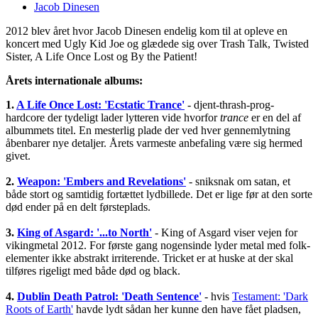
Jacob Dinesen
2012 blev året hvor Jacob Dinesen endelig kom til at opleve en
koncert med Ugly Kid Joe og glædede sig over Trash Talk, Twisted
Sister, A Life Once Lost og By the Patient!
Årets internationale albums:
1.
A Life Once Lost: 'Ecstatic Trance'
- djent-thrash-prog-
hardcore der tydeligt lader lytteren vide hvorfor
trance
er en del af
albummets titel. En mesterlig plade der ved hver gennemlytning
åbenbarer nye detaljer. Årets varmeste anbefaling være sig hermed
givet.
2.
Weapon: 'Embers and Revelations'
- sniksnak om satan, et
både stort og samtidig fortættet lydbillede. Det er lige før at den sorte
død ender på en delt førsteplads.
3.
King of Asgard: '...to North'
- King of Asgard viser vejen for
vikingmetal 2012. For første gang nogensinde lyder metal med folk-
elementer ikke abstrakt irriterende. Tricket er at huske at der skal
tilføres rigeligt med både død og black.
4.
Dublin Death Patrol: 'Death Sentence'
- hvis
Testament: 'Dark
Roots of Earth'
havde lydt sådan her kunne den have fået pladsen,