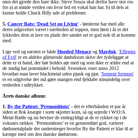
men det gjorde den bare ikke. Steve Souza skal derfor have stor ros
for a) at minde verden om hvor fed en vokal han har. b) til dels at
kunne holde Chuck Billy ude af problemer.
5.
Cancer Bats: 'Dead Set on Living'
- lømlerne har med alle
deres udgivelser været i nærheden af toppen, men først i år er det
lykkedes dem at lave en plade der samlet set er god nok til at komme
med.
Lige ved og næsten er både
Hooded Menace
og
Marduk
.
'Effegies
of Evil'
er en aldeles glimrende dødsdoom skive der tydeliggør at
dette er et band, der bør holdes øje med og som ikke er ældre end at
de stadig har potentialet i behold. Svensken viser anno 2012
hvordan man laver blackmetal uden pjank og pjat.
'Serpent Sermon'
er en udgivelse der må gøre mangen end fjeldabe misundelig over
renheden i udtrykket.
Årets danske album:
1.
By the Patient: 'Premonitions'
- det er efterhånden et par år
siden at flok knægte i sorte skjorter kom, så og sejrede i W:O:A
Metal Battle og nu beviser de endegyldigt at de er rykket op i de
voksnes rækker. ’Premonitions’ er en gennemført god, varieret
dødsmetalplade der understreger hvorfor By the Patient er klar til at
kæmpe med om den danske dødstrone.