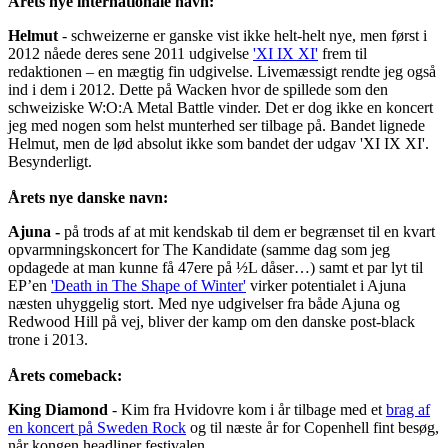
Årets nye internationale navn:
Helmut
- schweizerne er ganske vist ikke helt-helt nye, men først i
2012 nåede deres sene 2011 udgivelse
'XI IX XI'
frem til
redaktionen – en mægtig fin udgivelse. Livemæssigt rendte jeg også
ind i dem i 2012. Dette på Wacken hvor de spillede som den
schweiziske W:O:A Metal Battle vinder. Det er dog ikke en koncert
jeg med nogen som helst munterhed ser tilbage på. Bandet lignede
Helmut, men de lød absolut ikke som bandet der udgav 'XI IX XI'.
Besynderligt.
Årets nye danske navn:
Ajuna -
på trods af at mit kendskab til dem er begrænset til en kvart
opvarmningskoncert for The Kandidate (samme dag som jeg
opdagede at man kunne få 47ere på ½L dåser…) samt et par lyt til
EP’en
'Death in The Shape of Winter'
virker potentialet i Ajuna
næsten uhyggelig stort. Med nye udgivelser fra både Ajuna og
Redwood Hill på vej, bliver der kamp om den danske post-black
trone i 2013.
Årets comeback:
King Diamond
- Kim fra Hvidovre kom i år tilbage med et
brag af
en koncert på Sweden Rock
og til næste år for Copenhell fint besøg,
når kongen headliner festivalen.