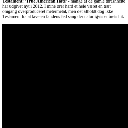
Testament: 'True American Hate'
- mange af de gamle thrashhelte
har udgivet nyt i 2012, I mine ører hard et hele været en træt
omgang overproduceret metermetal, men det afholdt dog ikke
Testament fra at lave en fandens fed sang der naturligvis er årets hit.