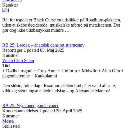
Karakter
Råt for usødet er Black Curse en udstikker på Roadburn-plakaten,
uden at skabe deciderede, musikalske tøbrud på metalscenen. Det
gør dog ikke tilløbsstykket mindre …
RB 25: Lørdag – anatolsk dans og stjernestøv
Reportager
Updated
05. Maj 2025
Kunstner
Witch Club Satan
Titel
+ Dødheimsgard + Grey Aura + Uniform + Midwife + Altin Gün +
pageninetynine + Kaukolampi
Den sidste, fulde dag i Roadburn-felten bød på et væld af sære,
vilde og stemningsmættede indslag – og Alexander Marcus!
RB 25: Nye toner, gamle vaner
Koncertanmeldelser
Updated
20. April 2025
Kunstner
Messa
Spillested