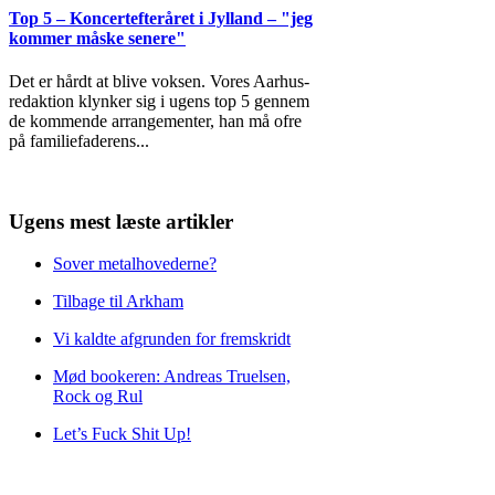
Top 5 – Koncertefteråret i Jylland – "jeg
kommer måske senere"
Det er hårdt at blive voksen. Vores Aarhus-
redaktion klynker sig i ugens top 5 gennem
de kommende arrangementer, han må ofre
på familiefaderens
...
Ugens mest læste artikler
Sover metalhovederne?
Tilbage til Arkham
Vi kaldte afgrunden for fremskridt
Mød bookeren: Andreas Truelsen,
Rock og Rul
Let’s Fuck Shit Up!