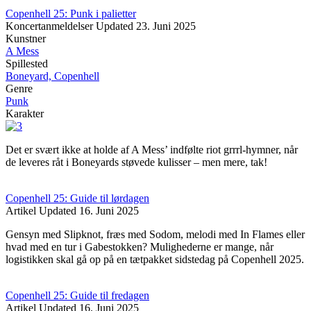
Copenhell 25: Punk i palietter
Koncertanmeldelser
Updated
23. Juni 2025
Kunstner
A Mess
Spillested
Boneyard, Copenhell
Genre
Punk
Karakter
Det er svært ikke at holde af A Mess’ indfølte riot grrrl-hymner, når
de leveres råt i Boneyards støvede kulisser – men mere, tak!
Copenhell 25: Guide til lørdagen
Artikel
Updated
16. Juni 2025
Gensyn med Slipknot, fræs med Sodom, melodi med In Flames eller
hvad med en tur i Gabestokken? Mulighederne er mange, når
logistikken skal gå op på en tætpakket sidstedag på Copenhell 2025.
Copenhell 25: Guide til fredagen
Artikel
Updated
16. Juni 2025