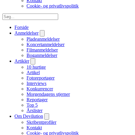
Kontakt
Cookie- og privatlivspolitik
Forside
Anmeldelser
Pladeanmeldelser
Koncertanmeldelser
Filmanmeldelser
Boganmeldelser
Artikler
10 hurtige
Artikel
Fotoreportager
Interviews
Konkurrencer
Morgendagens stjerner
Reportager
Top 5
Årslister
Om Devilution
Skribentprofiler
Kontakt
Cookie- og privatlivspolitik