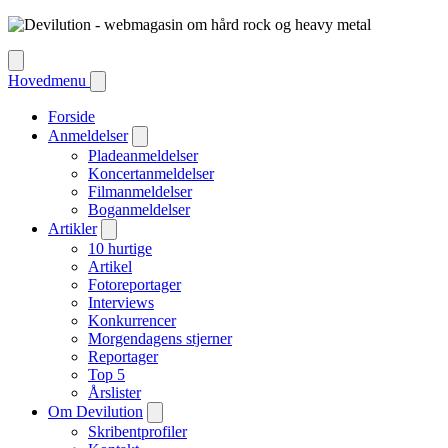
Hovedmenu
Forside
Anmeldelser
Pladeanmeldelser
Koncertanmeldelser
Filmanmeldelser
Boganmeldelser
Artikler
10 hurtige
Artikel
Fotoreportager
Interviews
Konkurrencer
Morgendagens stjerner
Reportager
Top 5
Årslister
Om Devilution
Skribentprofiler