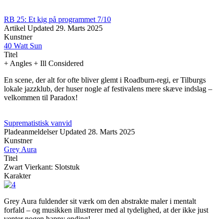
RB 25: Et kig på programmet 7/10
Artikel
Updated
29. Marts 2025
Kunstner
40 Watt Sun
Titel
+ Angles + Ill Considered
En scene, der alt for ofte bliver glemt i Roadburn-regi, er Tilburgs
lokale jazzklub, der huser nogle af festivalens mere skæve indslag –
velkommen til Paradox!
Suprematistisk vanvid
Pladeanmeldelser
Updated
28. Marts 2025
Kunstner
Grey Aura
Titel
Zwart Vierkant: Slotstuk
Karakter
Grey Aura fuldender sit værk om den abstrakte maler i mentalt
forfald – og musikken illustrerer med al tydelighed, at der ikke just
venter nogen happy ending!