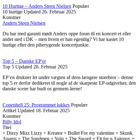
10 Hurtige – Anders Steen Nielsen
Populær
10 hurtige
Updated
26. Februar 2025
Kunstner
Anders Steen Nielsen
Du har med garanti mødt Anders oppe foran til en koncert et eller
andet sted i DK – men hvem er han egentlig? Vi har kastet 10
hurtige efter den piberygende koncertjunkie.
Top 5 – Danske EP'er
Top 5
Updated
20. Februar 2025
EP’en drukner let under vægten af dens længere storebror – denne
top 5 er derfor dedikeret til nogle af de skarpeste EP-udgivelser, den
danske scene har budt os gennem årene!
Copenhell 25: Programmet lukkes
Populær
Artikel
Updated
18. Februar 2025
Kunstner
Billy Idol
Titel
+ Dizzy Mizz Lizzy + Kreator + Bullet For my valentine + Skunk
Anansi + The Sandmen + Vola + The Sword + Fit for n Autopsy +