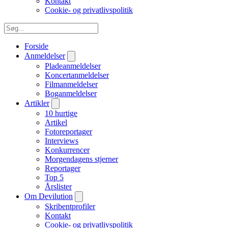
Kontakt
Cookie- og privatlivspolitik
Forside
Anmeldelser
Pladeanmeldelser
Koncertanmeldelser
Filmanmeldelser
Boganmeldelser
Artikler
10 hurtige
Artikel
Fotoreportager
Interviews
Konkurrencer
Morgendagens stjerner
Reportager
Top 5
Årslister
Om Devilution
Skribentprofiler
Kontakt
Cookie- og privatlivspolitik