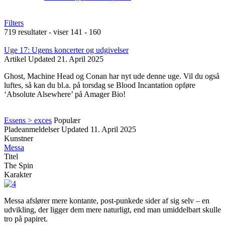
Filters
719 resultater - viser 141 - 160
Uge 17: Ugens koncerter og udgivelser
Artikel
Updated
21. April 2025
Ghost, Machine Head og Conan har nyt ude denne uge. Vil du også
luftes, så kan du bl.a. på torsdag se Blood Incantation opføre
‘Absolute Alsewhere’ på Amager Bio!
Essens > exces
Populær
Pladeanmeldelser
Updated
11. April 2025
Kunstner
Messa
Titel
The Spin
Karakter
Messa afslører mere kontante, post-punkede sider af sig selv – en
udvikling, der ligger dem mere naturligt, end man umiddelbart skulle
tro på papiret.