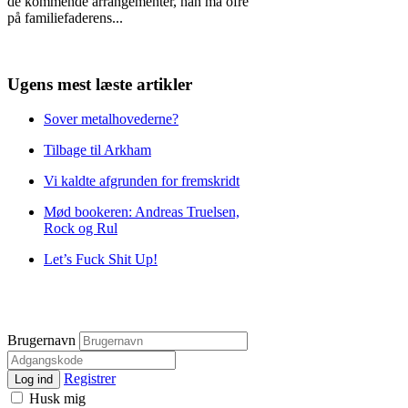
de kommende arrangementer, han må ofre
på familiefaderens
...
Ugens mest læste artikler
Sover metalhovederne?
Tilbage til Arkham
Vi kaldte afgrunden for fremskridt
Mød bookeren: Andreas Truelsen,
Rock og Rul
Let’s Fuck Shit Up!
Brugernavn
Registrer
Log ind
Husk mig