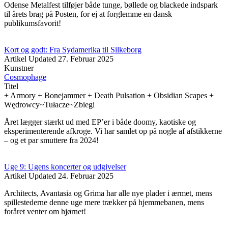
Odense Metalfest tilføjer både tunge, bøllede og blackede indspark
til årets brag på Posten, for ej at forglemme en dansk
publikumsfavorit!
Kort og godt: Fra Sydamerika til Silkeborg
Artikel
Updated
27. Februar 2025
Kunstner
Cosmophage
Titel
+ Armory + Bonejammer + Death Pulsation + Obsidian Scapes +
Wędrowcy~Tułacze~Zbiegi
Året lægger stærkt ud med EP’er i både doomy, kaotiske og
eksperimenterende afkroge. Vi har samlet op på nogle af afstikkerne
– og et par smuttere fra 2024!
Uge 9: Ugens koncerter og udgivelser
Artikel
Updated
24. Februar 2025
Architects, Avantasia og Grima har alle nye plader i ærmet, mens
spillestederne denne uge mere trækker på hjemmebanen, mens
foråret venter om hjørnet!